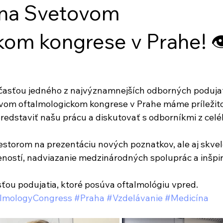
na Svetovom
kom kongrese v Prahe! 👁
časťou jedného z najvýznamnejších odborných podujat
ovom oftalmologickom kongrese v Prahe máme príležito
predstaviť našu prácu a diskutovať s odborníkmi z celé
iestorom na prezentáciu nových poznatkov, ale aj skvel
ností, nadviazanie medzinárodných spoluprác a inšpir
ťou podujatia, ktoré posúva oftalmológiu vpred.
lmologyCongress
#Praha
#Vzdelávanie
#Medicína