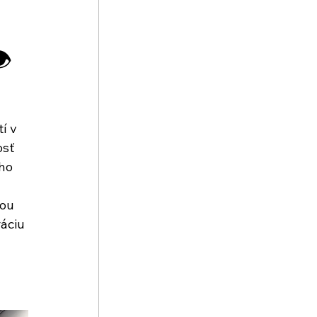
️
í v 
sť 
ho 
ou 
áciu 