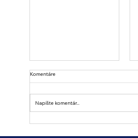
Komentáre
Napíšte komentár...
Uvedenie prof.MUDr. Antona
Gerinca Csc., Febo do
dvorany slávy SLS