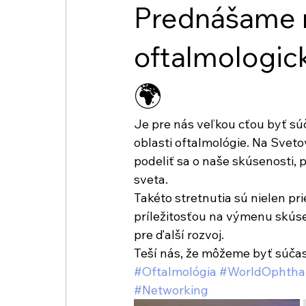
Prednášame 
oftalmologic
🌍
Je pre nás veľkou cťou byť sú
oblasti oftalmológie. Na Svet
podeliť sa o naše skúsenosti, 
sveta.
Takéto stretnutia sú nielen pr
príležitosťou na výmenu skúse
pre ďalší rozvoj.
Teší nás, že môžeme byť súčas
#Oftalmológia
#WorldOphtha
#Networking