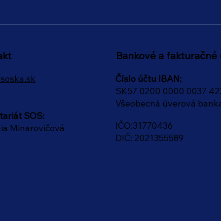
akt
Bankové a fakturačné 
Číslo účtu IBAN:
soska.sk
SK57 0200 0000 0037 42
Všeobecná úverová bank
tariát SOS:
IČO:31770436
ia Minarovičová
DIČ: 2021355589