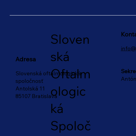
Kont
Sloven
info@
ská
Adresa
Oftalm
Sekre
Slovenská oftalmologická
Antón
spoločnosť
ologic
Antolská 11
85107 Bratislava
ká
Spoloč