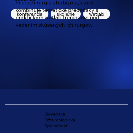
mikrochirurgiu strabizmu, ktoré
kombinuje teoretické prednášky s
konferencia
skolenie
wetlab
praktickým wetlab tréningom pod
vedením skúsených chirurgov.
Slovenská
Oftalmologická
Spoločnosť