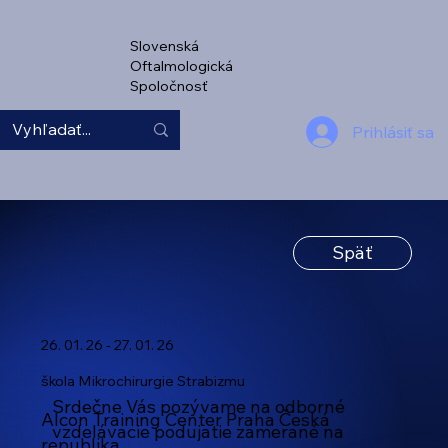
Slovenská
Oftalmologická
Spoločnosť
Prihlásiť sa
Späť
26. 01. 26 - 27. 01. 26
škola Mikrochirurgie Strabizmu
Srdečne Vás pozývame na odborné
Alcon Training Center Praha Česká
vzdelávacie podujatie zamerané na
republika