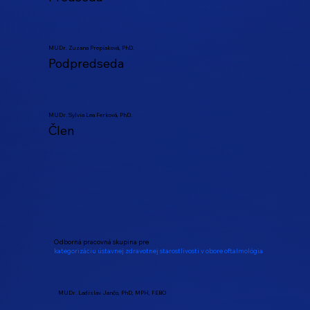
MUDr. Zuzana Prepiaková, PhD.
Podpredseda
MUDr. Sylvia Lea Ferková, PhD.
Člen
Odborná pracovná skupina pre
kategorizáciu ústavnej zdravotnej starostlivosti v obore oftalmológia
MUDr. Ladislav Jančo, PhD, MPH, FEBO