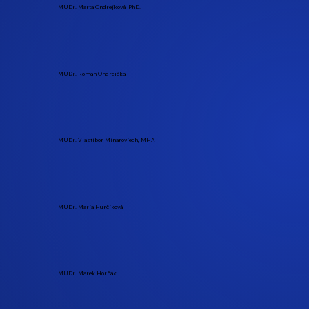
MUDr. Marta Ondrejková, PhD.
MUDr. Roman Ondreička
MUDr. Vlastibor Minarovjech, MHA
MUDr. Maria Hurčíková
MUDr. Marek Horňák