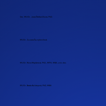
Doc. MUDr. Jana Štefaničková, PhD.
MUDr. Zuzana Šustykevičová
MUDr. Nora Majtánová, PhD., MPH, MBA, univ. doc.
MUDr. Beata Bušányová, PhD, MBA