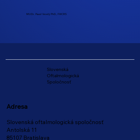
MUDr. Pavol Veselý PhD., FWCRS​
Slovenská
Oftalmologická
Spoločnosť
Adresa
Slovenská oftalmologická spoločnosť
Antolská 11
85107 Bratislava