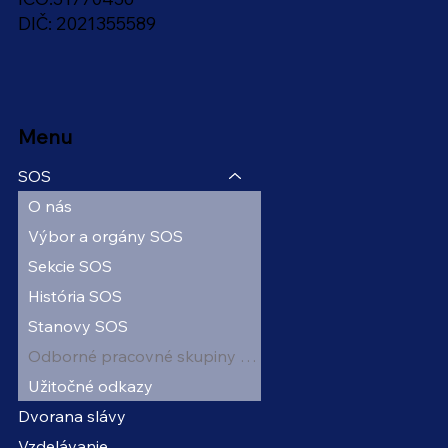
DIČ: 2021355589
Menu
SOS
O nás
Výbor a orgány SOS
Sekcie SOS
História SOS
Stanovy SOS
Odborné pracovné skupiny MZ
Užitočné odkazy
Dvorana slávy
Vzdelávanie