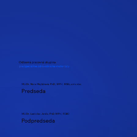
Odborná pracovná skupina
pre špeciálne zdravotnícke materiály
MUDr. Nora Majtánová, PhD., MPH, MBA, univ. doc.
Predseda
MUDr. Ladislav Jančo, PhD, MPH, FEBO
Podpredseda