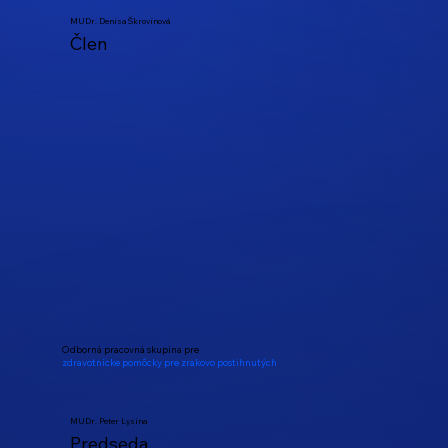
MUDr. Denisa Škrovinová
Člen
Odborná pracovná skupina pre
zdravotnícke pomôcky pre zrakovo postihnutých
MUDr. Peter Lysina
Predseda