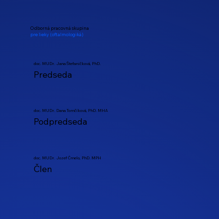
Odborná pracovná skupina
pre lieky (oftalmologiká)
doc. MUDr. Jana Štefaničková, PhD.
Predseda
doc. MUDr. Dana Tomčíková, PhD. MHA
Podpredseda
doc. MUDr. Jozef Čmelo, PhD. MPH
Člen