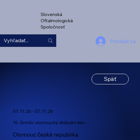
Slovenská
Oftalmologická
Spoločnosť
Prihlásiť sa
Späť
07. 11. 26 - 07. 11. 26
16. Zirmův olomoucký diskuzní den
Olomouc česká republika