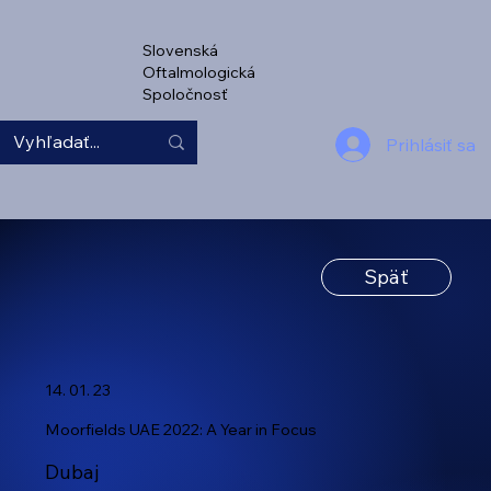
Slovenská
Oftalmologická
Spoločnosť
Prihlásiť sa
Späť
14. 01. 23
Moorfields UAE 2022: A Year in Focus
Dubaj