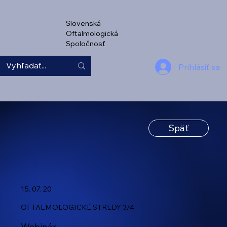
Slovenská
Oftalmologická
Spoločnosť
Prihlásiť sa
Späť
15. 07. 20
OFTALMOLOGICKÉ STREDY 3/4
Webinár