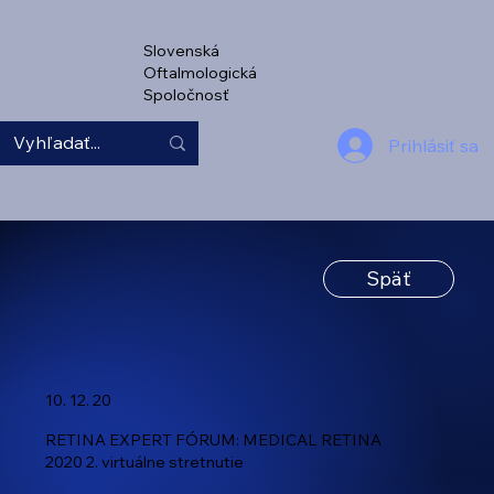
Slovenská
Oftalmologická
Spoločnosť
Prihlásiť sa
Späť
10. 12. 20
RETINA EXPERT FÓRUM: MEDICAL RETINA
2020 2. virtuálne stretnutie