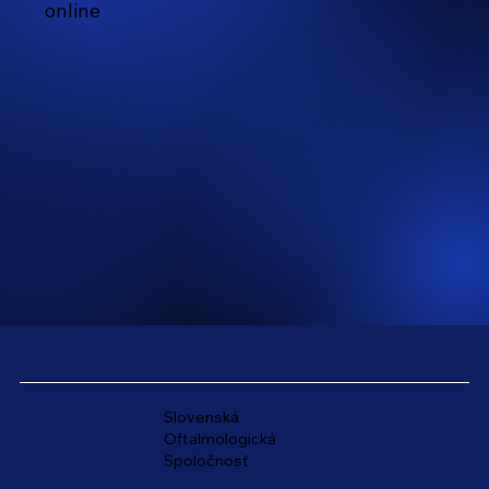
online
Slovenská
Oftalmologická
Spoločnosť