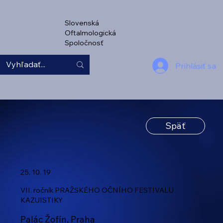
Slovenská
Oftalmologická
Spoločnosť
Prihlásiť sa
Späť
25. 10. 19
VII. ročník PRAŽSKÉHO OČNÍHO FESTIVALU
KAZUISTIKY
Palác Žofín, Praha