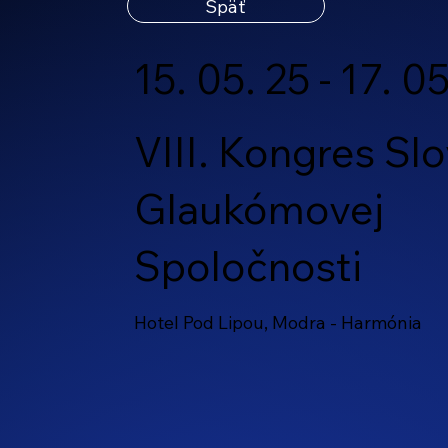
Späť
15. 05. 25 - 17. 0
VIII. Kongres Sl
Glaukómovej
Spoločnosti
Hotel Pod Lipou, Modra - Harmónia