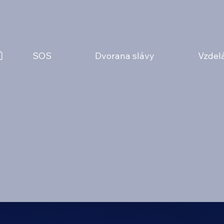
SOS
Dvorana slávy
Vzdel