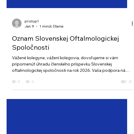
pristup1
Jan 9
1 minút čítania
Oznam Slovenskej Oftalmologickej
Spoločnosti
Vážené kolegyne, vážení kolegovia, dovoľujeme si vám
pripomenúť úhradu členského príspevku Slovenskej
oftalmologickej spoločnosti na rok 2026. Vaša podpora nám
umožňuje naďalej rozvíjať našu odbornú komunitu a zvyšovať
úroveň oftalmológie na Slovensku. Platobné informácie:
Základný členský poplatok: 70 € Nepracujúci dôchodcovia: 20
€ Ženy na materskej dovolenke: 35 € Termín splatnosti: do
28.2.2026 Číslo účtu (IBAN): SK57 0200 0000 0037 4222
5456 BIC: SUBASKBX Variabilný symb