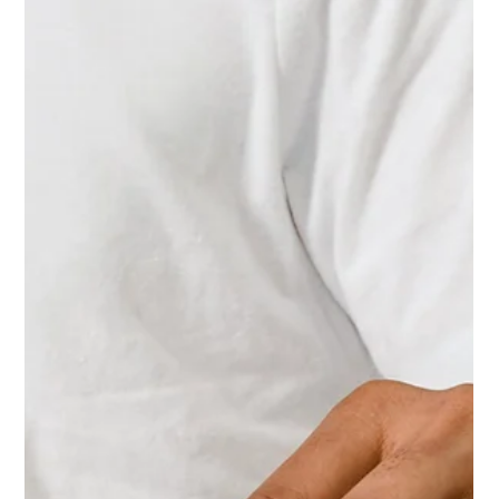
Dobrý večer, milí priatelia Ako sme avizovali na minuloročnom
VRS a kongrese SOS, vo februári a marci 2025 sa chystajú
voľby do...