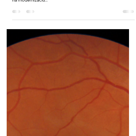
materiálno–technického vybavenia
špecializovaných ambulancií
Vážené kolegyne, vážení kolegovia, Dovoľujeme si Vás
informovať o vyhlásení výzvy Ministerstva zdravotníctva SR
na modernizáciu...