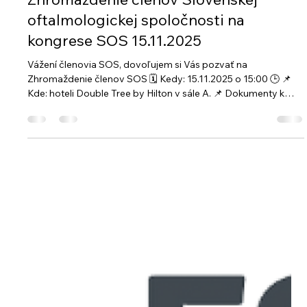
Oct 14, 2025
1 minút čítania
Zhromaždenie členov Slovenskej
oftalmologickej spoločnosti na
kongrese SOS 15.11.2025
Vážení členovia SOS, dovoľujem si Vás pozvať na
Zhromaždenie členov SOS 🗓 Kedy: 15.11.2025 o 15:00 🕒 📌
Kde: hoteli Double Tree by Hilton v sále A. 📌 Dokumenty k
členskej schôdzi: Tešíme sa na stretnutie spolu s Vami. S
pozdravom, Oftalmologická spoločnosť