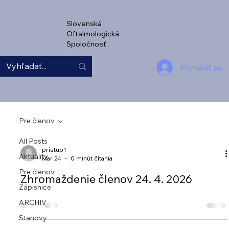
Slovenská
Oftalmologická
Spoločnosť
Prihlásiť sa
Pre členov
All Posts
pristup1
Aktuality
Mar 24
0 minút čítania
Pre členov
Zhromaždenie členov 24. 4. 2026
Zápisnice
ARCHIV
Stanovy