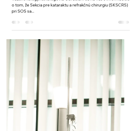
Jan 19, 2025
2 minút čítania
Členstvo v ESCRS
Vážené kolegyne, kolegovia Obraciam sa na vás s informáciou
o tom, že Sekcia pre kataraktu a refrakčnú chirurgiu (SKSCRS)
pri SOS sa...