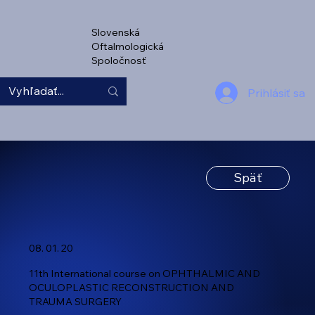
Slovenská
Oftalmologická
Spoločnosť
Prihlásiť sa
Späť
08. 01. 20
11th International course on OPHTHALMIC AND
OCULOPLASTIC RECONSTRUCTION AND
TRAUMA SURGERY