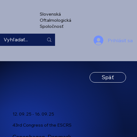
Slovenská
Oftalmologická
Spoločnosť
Prihlásiť sa
Späť
12. 09. 25 - 16. 09. 25
43rd Congress of the ESCRS
Copenhagen, Denmark