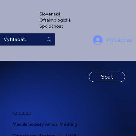
Slovenská
Oftalmologická
Spoločnosť
Prihlásiť sa
Späť
12. 02. 25
Macula Society Annual Meeting
Charlotte Harbor, FL, USA