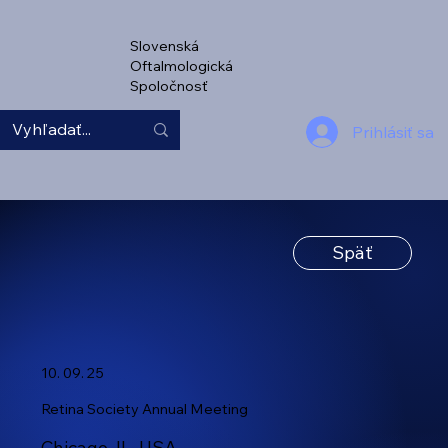
Slovenská
Oftalmologická
Spoločnosť
Prihlásiť sa
Späť
10. 09. 25
Retina Society Annual Meeting
Chicago, IL, USA