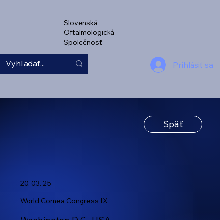
Slovenská
Oftalmologická
Spoločnosť
Prihlásiť sa
Späť
20. 03. 25
World Cornea Congress IX
Washington D.C., USA